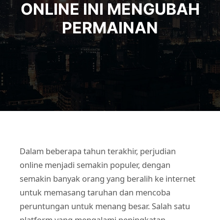
ONLINE INI MENGUBAH
PERMAINAN
Dalam beberapa tahun terakhir, perjudian
online menjadi semakin populer, dengan
semakin banyak orang yang beralih ke internet
untuk memasang taruhan dan mencoba
peruntungan untuk menang besar. Salah satu
platform yang mengalami peningkatan