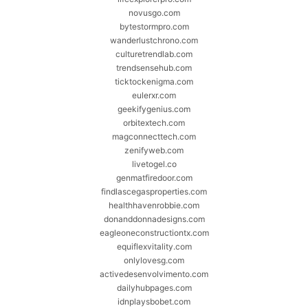
novusgo.com
bytestormpro.com
wanderlustchrono.com
culturetrendlab.com
trendsensehub.com
ticktockenigma.com
eulerxr.com
geekifygenius.com
orbitextech.com
magconnecttech.com
zenifyweb.com
livetogel.co
genmatfiredoor.com
findlascegasproperties.com
healthhavenrobbie.com
donanddonnadesigns.com
eagleoneconstructiontx.com
equiflexvitality.com
onlylovesg.com
activedesenvolvimento.com
dailyhubpages.com
idnplaysbobet.com