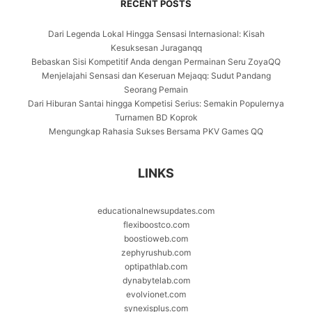
RECENT POSTS
Dari Legenda Lokal Hingga Sensasi Internasional: Kisah
Kesuksesan Juraganqq
Bebaskan Sisi Kompetitif Anda dengan Permainan Seru ZoyaQQ
Menjelajahi Sensasi dan Keseruan Mejaqq: Sudut Pandang
Seorang Pemain
Dari Hiburan Santai hingga Kompetisi Serius: Semakin Populernya
Turnamen BD Koprok
Mengungkap Rahasia Sukses Bersama PKV Games QQ
LINKS
educationalnewsupdates.com
flexiboostco.com
boostioweb.com
zephyrushub.com
optipathlab.com
dynabytelab.com
evolvionet.com
synexisplus.com