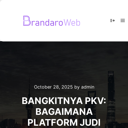
M
More in
October 28, 2025
by
admin
BANGKITNYA PKV:
BAGAIMANA
PLATFORM JUDI