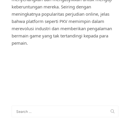
keberuntungan mereka. Seiring dengan
meningkatnya popularitas perjudian online, jelas
bahwa platform seperti PKV memimpin dalam
merevolusi industri dan memberikan pengalaman
bermain game yang tak tertandingi kepada para
pemain.