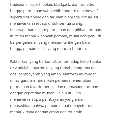
tradisional seperti poker, blackjack, dan roulette,
hingga permainan yang lebih modern dan inovatif
seperti slot online dan taruhan olahraga virtual, PKV
menawarkan sesuatu untuk semua orang.
Keberagaman dalam permainan dan pilihan taruhan
ini telah menarik banyak pemain, mulai dari penjudi
berpengalaman yang mencari tantangan baru
hingga pemain biasa yang mencari hiburan.
Faktor lain yang berkontribusi terhadap keberhasilan
PKV adalah antarmuka yang ramah pengguna dan
opsi pembayaran yang aman. Platform ini mudah
dinavigasi, memudahkan pemain menemukan
permainan favorit mereka dan memasang taruhan
dengan cepat dan mudah. Selain itu, PKV
menawarkan opsi pembayaran yang aman,
memastikan bahwa pemain dapat menyetor dan
menarik dana dengan aman dan terjamin.