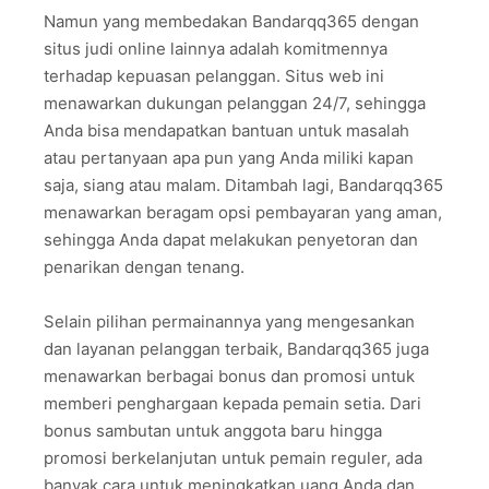
Namun yang membedakan Bandarqq365 dengan
situs judi online lainnya adalah komitmennya
terhadap kepuasan pelanggan. Situs web ini
menawarkan dukungan pelanggan 24/7, sehingga
Anda bisa mendapatkan bantuan untuk masalah
atau pertanyaan apa pun yang Anda miliki kapan
saja, siang atau malam. Ditambah lagi, Bandarqq365
menawarkan beragam opsi pembayaran yang aman,
sehingga Anda dapat melakukan penyetoran dan
penarikan dengan tenang.
Selain pilihan permainannya yang mengesankan
dan layanan pelanggan terbaik, Bandarqq365 juga
menawarkan berbagai bonus dan promosi untuk
memberi penghargaan kepada pemain setia. Dari
bonus sambutan untuk anggota baru hingga
promosi berkelanjutan untuk pemain reguler, ada
banyak cara untuk meningkatkan uang Anda dan