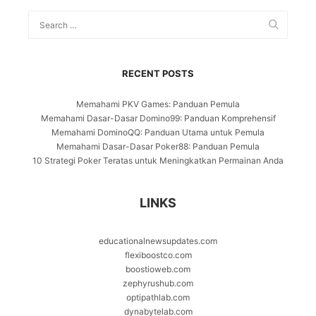
RECENT POSTS
Memahami PKV Games: Panduan Pemula
Memahami Dasar-Dasar Domino99: Panduan Komprehensif
Memahami DominoQQ: Panduan Utama untuk Pemula
Memahami Dasar-Dasar Poker88: Panduan Pemula
10 Strategi Poker Teratas untuk Meningkatkan Permainan Anda
LINKS
educationalnewsupdates.com
flexiboostco.com
boostioweb.com
zephyrushub.com
optipathlab.com
dynabytelab.com