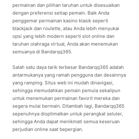
permainan dan pilihan taruhan untuk disesuaikan
dengan preferensi setiap pemain. Baik Anda
penggemar permainan kasino klasik seperti
blackjack dan roulette, atau Anda lebih menyukai
opsi yang lebih modern seperti slot online dan
taruhan olahraga virtual, Anda akan menemukan
semuanya di Bandarqq365.
Salah satu daya tarik terbesar Bandarqq365 adalah
antarmukanya yang ramah pengguna dan desainnya
yang ramping. Situs web ini mudah dinavigasi,
sehingga memudahkan pemain pemula sekalipun
untuk menemukan permainan favorit mereka dan
segera mulai bermain. Ditambah lagi, Bandarqq365
sepenuhnya dioptimalkan untuk perangkat seluler,
sehingga Anda dapat menikmati semua keseruan
perjudian online saat bepergian.