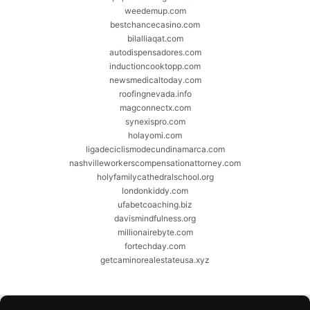
weedemup.com
bestchancecasino.com
bilalliaqat.com
autodispensadores.com
inductioncooktopp.com
newsmedicaltoday.com
roofingnevada.info
magconnectx.com
synexispro.com
holayomi.com
ligadeciclismodecundinamarca.com
nashvilleworkerscompensationattorney.com
holyfamilycathedralschool.org
londonkiddy.com
ufabetcoaching.biz
davismindfulness.org
millionairebyte.com
fortechday.com
getcaminorealestateusa.xyz