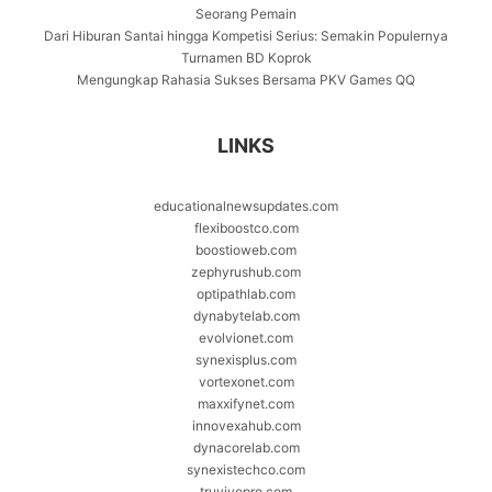
Seorang Pemain
Dari Hiburan Santai hingga Kompetisi Serius: Semakin Populernya
Turnamen BD Koprok
Mengungkap Rahasia Sukses Bersama PKV Games QQ
LINKS
educationalnewsupdates.com
flexiboostco.com
boostioweb.com
zephyrushub.com
optipathlab.com
dynabytelab.com
evolvionet.com
synexisplus.com
vortexonet.com
maxxifynet.com
innovexahub.com
dynacorelab.com
synexistechco.com
truvivopro.com