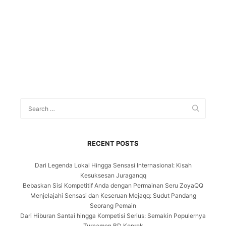
RECENT POSTS
Dari Legenda Lokal Hingga Sensasi Internasional: Kisah
Kesuksesan Juraganqq
Bebaskan Sisi Kompetitif Anda dengan Permainan Seru ZoyaQQ
Menjelajahi Sensasi dan Keseruan Mejaqq: Sudut Pandang
Seorang Pemain
Dari Hiburan Santai hingga Kompetisi Serius: Semakin Populernya
Turnamen BD Koprok