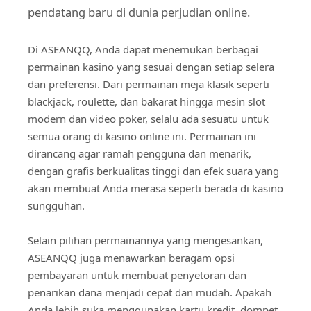
pendatang baru di dunia perjudian online.
Di ASEANQQ, Anda dapat menemukan berbagai
permainan kasino yang sesuai dengan setiap selera
dan preferensi. Dari permainan meja klasik seperti
blackjack, roulette, dan bakarat hingga mesin slot
modern dan video poker, selalu ada sesuatu untuk
semua orang di kasino online ini. Permainan ini
dirancang agar ramah pengguna dan menarik,
dengan grafis berkualitas tinggi dan efek suara yang
akan membuat Anda merasa seperti berada di kasino
sungguhan.
Selain pilihan permainannya yang mengesankan,
ASEANQQ juga menawarkan beragam opsi
pembayaran untuk membuat penyetoran dan
penarikan dana menjadi cepat dan mudah. Apakah
Anda lebih suka menggunakan kartu kredit, dompet