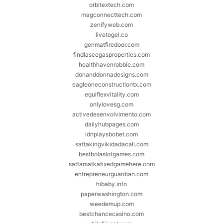
orbitextech.com
magconnecttech.com
zenifyweb.com
livetogel.co
genmatfiredoor.com
findlascegasproperties.com
healthhavenrobbie.com
donanddonnadesigns.com
eagleoneconstructiontx.com
equiflexvitality.com
onlylovesg.com
activedesenvolvimento.com
dailyhubpages.com
idnplaysbobet.com
sattakingvikidadacall.com
bestbolaslotgames.com
sattamatkafixedgamehere.com
entrepreneurguardian.com
hibaby.info
paperwashington.com
weedemup.com
bestchancecasino.com