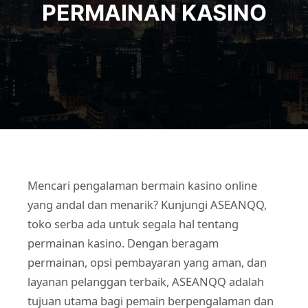
PERMAINAN KASINO
Mencari pengalaman bermain kasino online
yang andal dan menarik? Kunjungi ASEANQQ,
toko serba ada untuk segala hal tentang
permainan kasino. Dengan beragam
permainan, opsi pembayaran yang aman, dan
layanan pelanggan terbaik, ASEANQQ adalah
tujuan utama bagi pemain berpengalaman dan