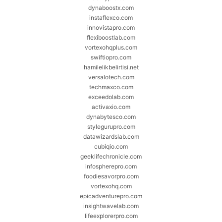
dynaboostx.com
instaflexco.com
innovistapro.com
flexiboostlab.com
vortexohqplus.com
swiftiopro.com
hamilelikbelirtisi.net
versalotech.com
techmaxco.com
exceedolab.com
activaxio.com
dynabytesco.com
stylegurupro.com
datawizardslab.com
cubiqio.com
geeklifechronicle.com
infospherepro.com
foodiesavorpro.com
vortexohq.com
epicadventurepro.com
insightwavelab.com
lifeexplorerpro.com