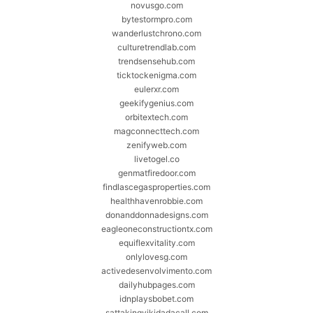
novusgo.com
bytestormpro.com
wanderlustchrono.com
culturetrendlab.com
trendsensehub.com
ticktockenigma.com
eulerxr.com
geekifygenius.com
orbitextech.com
magconnecttech.com
zenifyweb.com
livetogel.co
genmatfiredoor.com
findlascegasproperties.com
healthhavenrobbie.com
donanddonnadesigns.com
eagleoneconstructiontx.com
equiflexvitality.com
onlylovesg.com
activedesenvolvimento.com
dailyhubpages.com
idnplaysbobet.com
sattakingvikidadacall.com