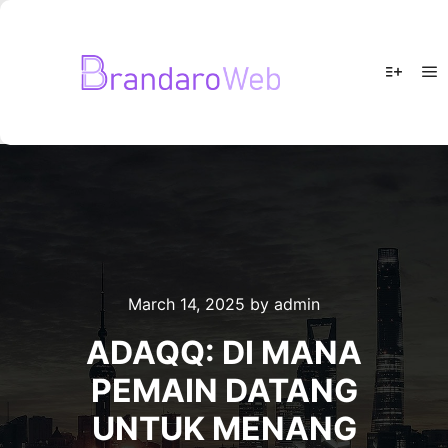
M
More in
March 14, 2025
by
admin
ADAQQ: DI MANA
PEMAIN DATANG
UNTUK MENANG